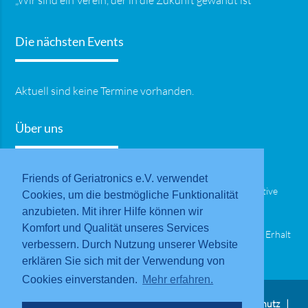
„Wir sind ein Verein, der in die Zukunft gewandt ist“
Die nächsten Events
Aktuell sind keine Termine vorhanden.
Über uns
Ziel und Vereinszweck des Friends of Geriatronics e.V. ist die
Friends of Geriatronics e.V. verwendet
Unterstützung und die Kommunikation der Leuchtturminitative
Cookies, um die bestmögliche Funktionalität
Geriatronik, also dem Einsatz von Robotik, Mechatronik und
anzubieten. Mit ihrer Hilfe können wir
Informationstechnologie in der medizinischen Versorgung.
Komfort und Qualität unseres Services
Besonderer Fokus liegt hier auf der Unterstützung und dem Erhalt
verbessern. Durch Nutzung unserer Website
der Selbstbestimmung im Alter.
erklären Sie sich mit der Verwendung von
Cookies einverstanden.
Mehr erfahren.
© Friends of Geriatronics e.V.
Impressum
Datenschutz